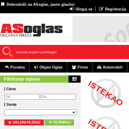
Dobrodošli na ASoglas, javno glasilo!
Uloguj se
Registracija
Pocetna
Objavi Oglas
Firme
Automobili
Filtriranje oglasa
Cjena
Stanje
UKLONI FILTERE
FILTRIRAJ