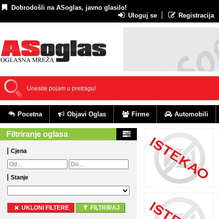
Dobrodošli na ASoglas, javno glasilo!
Uloguj se
Registracija
Pocetna
Objavi Oglas
Firme
Automobili
Filtriranje oglasa
Cjena
Stanje
UKLONI FILTERE
FILTRIRAJ