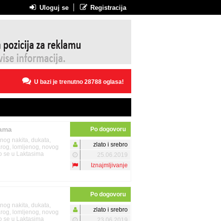
Uloguj se
Registracija
U bazi je trenutno 28788 oglasa!
nama
Po dogovoru
enog nakita, dukata,
zlato i srebro
tarog, lomljenog, novog
mo se u Laktasima
25.06.2019
Iznajmljivanje
Po dogovoru
enog nakita, dukata,
zlato i srebro
tarog, lomljenog, novog
mo se u Laktasima
23.06.2019