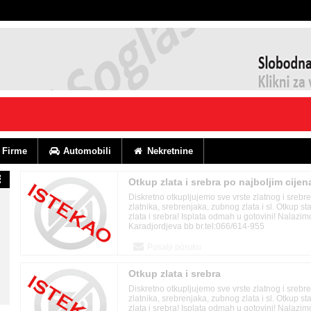
Firme
Automobili
Nekretnine
Otkup zlata i srebra po najboljim cije
Diskretno otkupljujemo sve vrste zlatnog i srebr
zlatnika, srebrenjaka, zubnog zlata i sl. Otkup s
zlata i srebra! Isplata odmah u gotovini! Nalazi
Karadjordjeva bb br.tel:066/614-955
Posalji poruku
Otkup zlata i srebra
Diskretno otkupljujemo sve vrste zlatnog i srebr
zlatnika, srebrenjaka, zubnog zlata i sl. Otkup s
zlata i srebra! Isplata odmah u gotovini! Nalazi