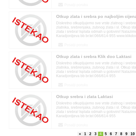
Posalji poruku
Otkup zlata i srebra po najboljim cije
Diskretno otkupljujemo sve vrste zlatnog i srebr
zlatnika, srebrenjaka, zubnog zlata i sl. Otkup s
zlata i srebra! Isplata odmah u gotovini! Nalazi
Karadjordjeva bb br.tel:066/614-955 www.klikd
Posalji poruku
Otkup zlata i srebra Klik doo Laktasi
Diskretno otkupljujemo sve vrste zlatnog i srebr
zlatnika, srebrenjaka, zubnog zlata i sl. Otkup s
zlata i srebra! Isplata odmah u gotovini! Nalazi
Karadjordjeva bb br.tel:066/614-955
Posalji poruku
Otkup srebra i zlata Laktasi
Diskretno otkupljujemo sve vrste zlatnog i srebr
zlatnika, srebrenjaka, zubnog zlata i sl. Otkup s
zlata i srebra! Isplata odmah u gotovini! Nalazi
Karadjordjeva bb br.tel:066/614-955
Posalji poruku
«
1
2
3
4
5
6
7
8
9
10