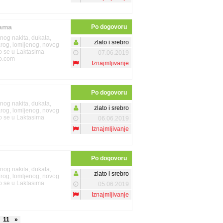
nama
Po dogovoru
enog nakita, dukata,
zlato i srebro
tarog, lomljenog, novog
mo se u Laktasima
07.06.2019
oo.com
Iznajmljivanje
Po dogovoru
enog nakita, dukata,
zlato i srebro
tarog, lomljenog, novog
mo se u Laktasima
06.06.2019
Iznajmljivanje
Po dogovoru
enog nakita, dukata,
zlato i srebro
tarog, lomljenog, novog
mo se u Laktasima
05.06.2019
Iznajmljivanje
11
»