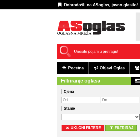
Dobrodošli na ASoglas, javno glasilo!
Pocetna
Objavi Oglas
Filtriranje oglasa
Cjena
Stanje
UKLONI FILTERE
FILTRIRAJ