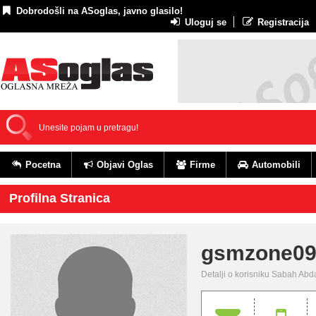
Dobrodošli na ASoglas, javno glasilo!
Uloguj se
Registracija
Pocetna
Objavi Oglas
Firme
Automobili
Profilna Stranica
gsmzone0
Detalji o korisniku Sabah Abd