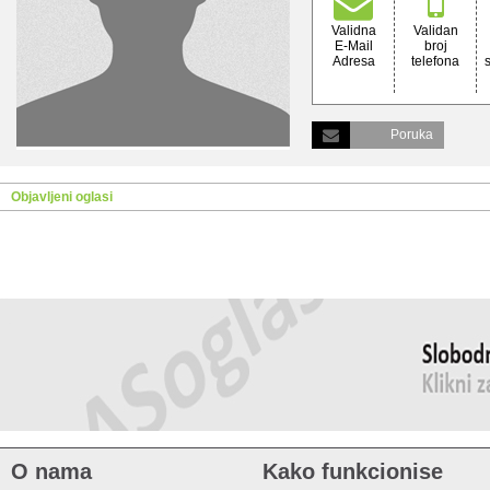
Validna
Validan
E-Mail
broj
Adresa
telefona
Poruka
Objavljeni oglasi
O nama
Kako funkcionise