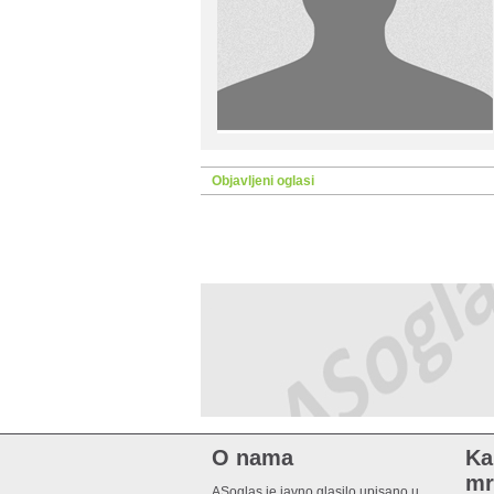
Objavljeni oglasi
O nama
Ka
mr
ASoglas je javno glasilo upisano u