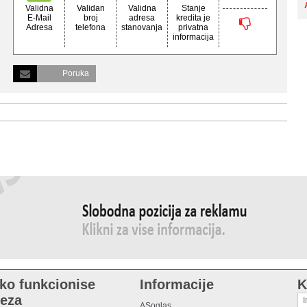
Validna
Validan
Validna
Stanje
E-Mail
broj
adresa
kredita je
Adresa
telefona
stanovanja
privatna
informacija
Poruka
ko funkcionise
Informacije
K
eza
ASoglas