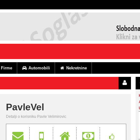
Firme
Automobili
Nekretnine
PavleVel
Detalji o korisniku Pavle Velimirovic