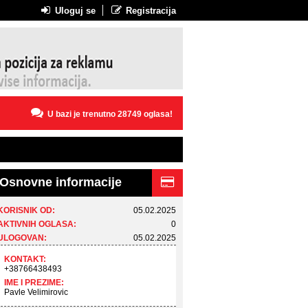
Uloguj se
Registracija
U bazi je trenutno 28749 oglasa!
Osnovne informacije
KORISNIK OD:
05.02.2025
AKTIVNIH OGLASA:
0
ULOGOVAN:
05.02.2025
KONTAKT:
+38766438493
IME I PREZIME:
Pavle Velimirovic