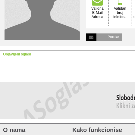
Validna
Validan
E-Mail
broj
Adresa
telefona
Poruka
Objavljeni oglasi
O nama
Kako funkcionise