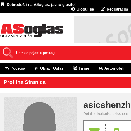
Dobrodošli na ASoglas, javno glasilo!
Uloguj se
Registracija
Pocetna
Objavi Oglas
Firme
Automobili
Profilna Stranica
asicshenz
Detalji o korisniku asicshenz