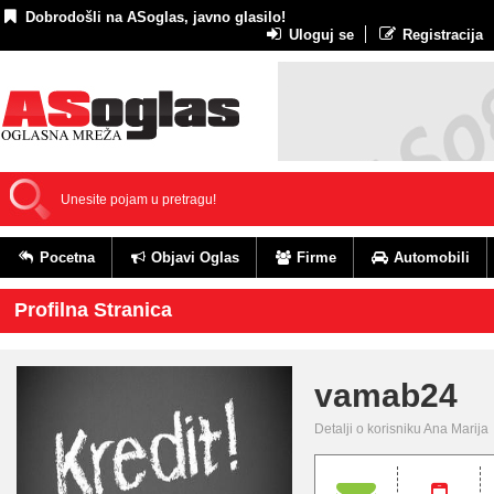
Dobrodošli na ASoglas, javno glasilo!
Uloguj se
Registracija
Pocetna
Objavi Oglas
Firme
Automobili
Profilna Stranica
vamab24
Detalji o korisniku Ana Marija