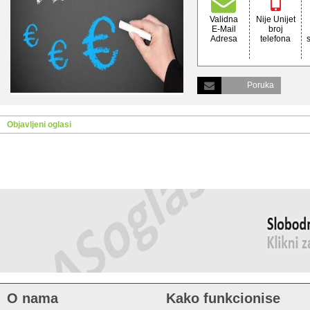
Validna
Nije Unijet
E-Mail
broj
Adresa
telefona
Poruka
Objavljeni oglasi
O nama
Kako funkcionise