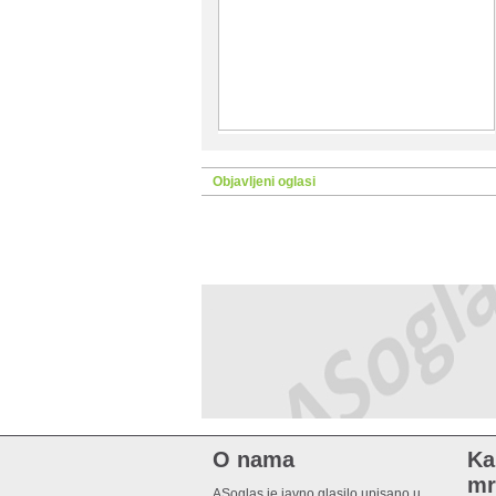
Objavljeni oglasi
O nama
Ka
mr
ASoglas je javno glasilo upisano u