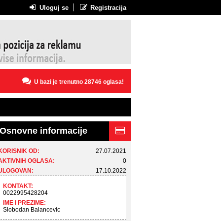
Uloguj se
Registracija
U bazi je trenutno 28746 oglasa!
Osnovne informacije
KORISNIK OD:
27.07.2021
AKTIVNIH OGLASA:
0
ULOGOVAN:
17.10.2022
KONTAKT:
0022995428204
IME I PREZIME:
Slobodan Balancevic