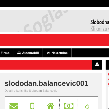
Firme
Automobili
Nekretnine
slododan.balancevic001
Detalji o korisniku Slobodan Balancevic