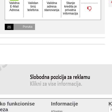
Validna
Validan
Validna
Stanje
E-Mail
broj
adresa
kredita je
Adresa
telefona
stanovanja
privatna
informacija
Poruka
ko funkcionise
Informacije
K
eza
ASoglas