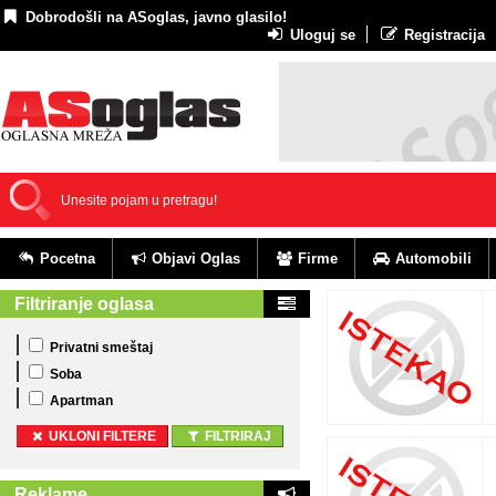
Dobrodošli na ASoglas, javno glasilo!
Uloguj se
Registracija
Pocetna
Objavi Oglas
Firme
Automobili
Filtriranje oglasa
Privatni smeštaj
Soba
Apartman
UKLONI FILTERE
FILTRIRAJ
Reklame