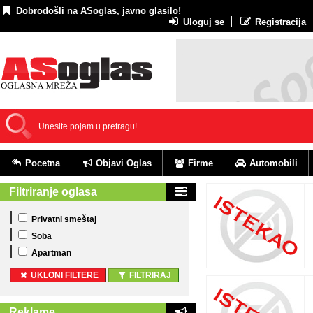
Dobrodošli na ASoglas, javno glasilo!
Uloguj se
Registracija
Pocetna
Objavi Oglas
Firme
Automobili
Filtriranje oglasa
Privatni smeštaj
Soba
Apartman
UKLONI FILTERE
FILTRIRAJ
Reklame