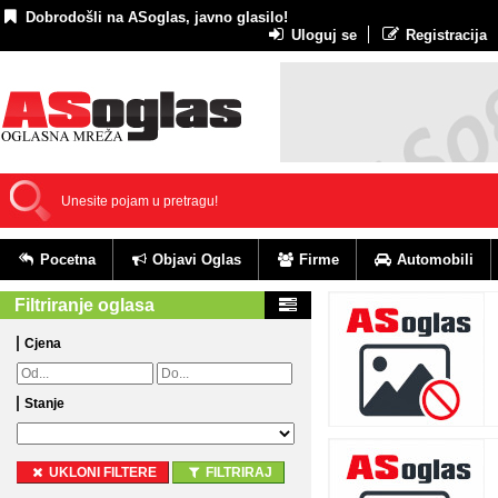
Dobrodošli na ASoglas, javno glasilo!
Uloguj se
Registracija
Pocetna
Objavi Oglas
Firme
Automobili
Filtriranje oglasa
Cjena
Stanje
UKLONI FILTERE
FILTRIRAJ