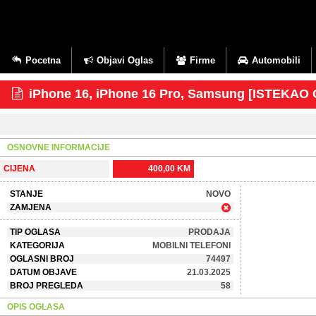
Pocetna
Objavi Oglas
Firme
Automobili
iPhone 16, iPhone 16 Pro, Samsung [ISTEKAO
OSNOVNE INFORMACIJE
CIJENA
400,00 KM
STANJE
NOVO
ZAMJENA
TIP OGLASA
PRODAJA
KATEGORIJA
MOBILNI TELEFONI
OGLASNI BROJ
74497
DATUM OBJAVE
21.03.2025
BROJ PREGLEDA
58
OPIS OGLASA