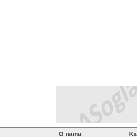
O nama
Ka