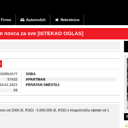
Firme
Automobili
Nekretnine
jam novca za sve [ISTEKAO OGLAS]
o
EGORIJA??
SOBA
57432
APARTMAN
16.01.2023
PRIVATAN SMESTAJ
39
osu od 2000 (€, RSD) - 5.000.000 (€, RSD) s mogućnošću otplate od 1
.
K