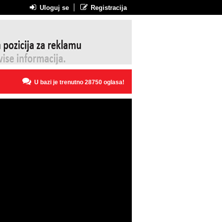
Uloguj se
Registracija
U bazi je trenutno 28750 oglasa!