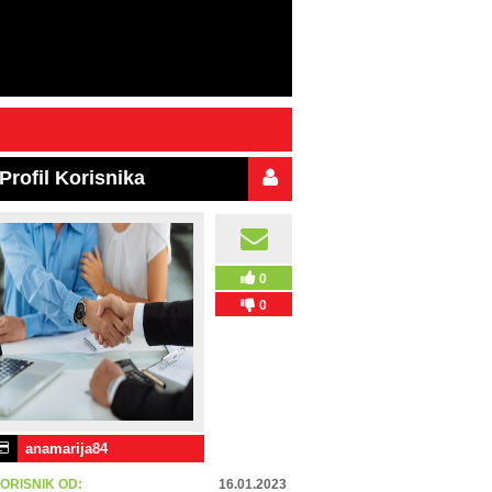
Profil Korisnika
0
0
anamarija84
ORISNIK OD:
16.01.2023