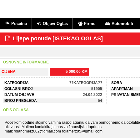
Pocetna
Objavi Oglas
Firme
Automobili
Lijepe ponude [ISTEKAO OGLAS]
OSNOVNE INFORMACIJE
CIJENA
5 000,00 KM
KATEGORIJA
??KATEGORIJA??
SOBA
OGLASNI BROJ
51905
APARTMAN
DATUM OBJAVE
24.04.2022
PRIVATAN SME
BROJ PREGLEDA
54
OPIS OGLASA
Početkom godine stojimo vam na raspolaganju da vam pomognemo da otplatite du
aktivnost. Molimo kontaktirajte nas za finansijski doprinos.
mail: rolandmerz002@gmail.com rolamerz05@gmail.com