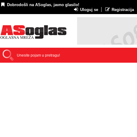
Dobrodošli na ASoglas, javno glasilo!
Uloguj se
Registracija