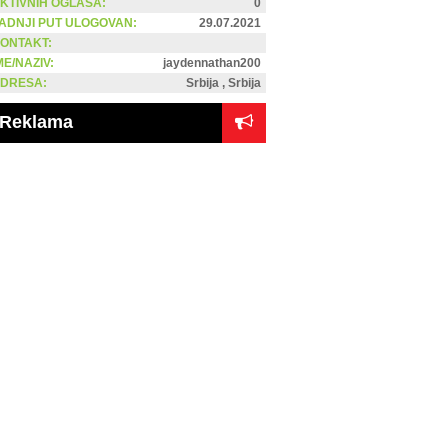
KTIVNIH OGLASA:
0
ADNJI PUT ULOGOVAN:
29.07.2021
ONTAKT:
ME/NAZIV:
jaydennathan200
DRESA:
Srbija , Srbija
Reklama