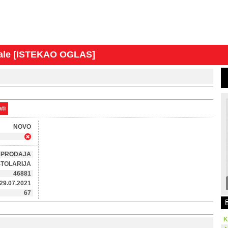
sale [ISTEKAO OGLAS]
ti
NOVO
PRODAJA
STOLARIJA
46881
29.07.2021
67
K