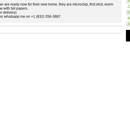
A
n are ready now for their new home. they are microchip, first shot, worm
Z
e with full papers.
r delivery)
K
r whatsapp me on +1 (832) 356-3887
I
A