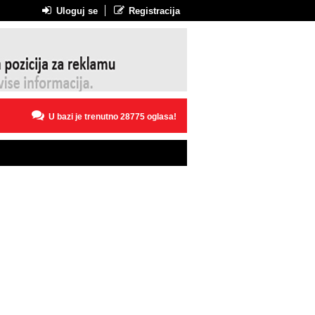
Uloguj se
Registracija
U bazi je trenutno 28775 oglasa!