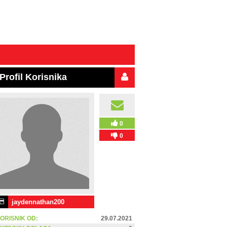
Profil Korisnika
0
0
jaydennathan200
ORISNIK OD:
29.07.2021