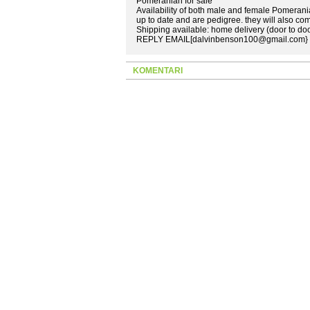
Pomeranian for sale
Availability of both male and female Pomerania
up to date and are pedigree. they will also com
Shipping available: home delivery (door to doo
REPLY EMAIL[dalvinbenson100@gmail.com} o
KOMENTARI