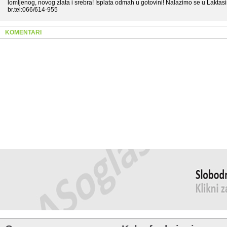
lomljenog, novog zlata i srebra! Isplata odmah u gotovini! Nalazimo se u Lakta
br.tel:066/614-955
KOMENTARI