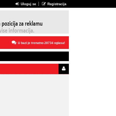
Uloguj se
Registracija
U bazi je trenutno 28734 oglasa!