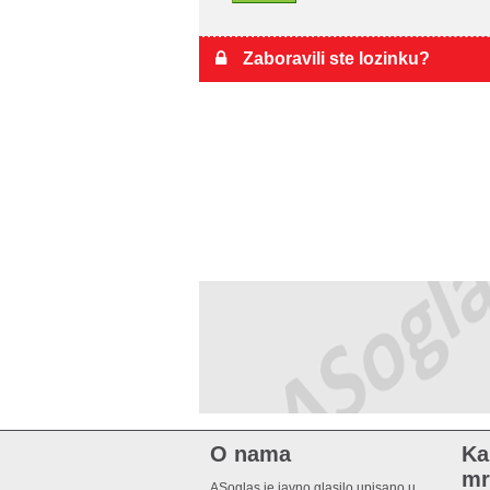
Zaboravili ste lozinku?
O nama
Ka
mr
ASoglas je javno glasilo upisano u