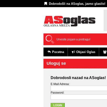
Dobrodošli na ASoglas, javno glasilo!
Pocetna
Objavi Oglas
Uloguj se
Dobrodosli nazad na ASoglas!
E-Mail Adresa:
Password: