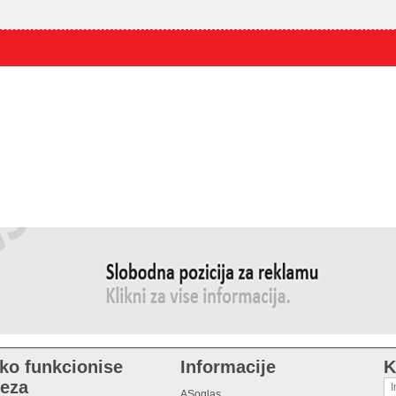
ko funkcionise
Informacije
K
eza
ASoglas