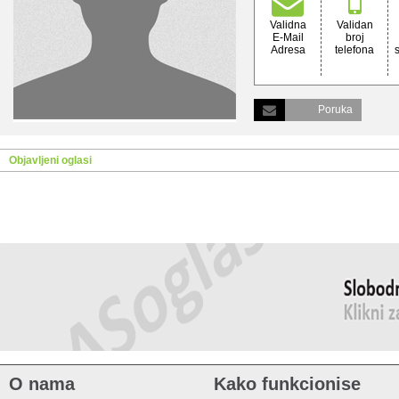
Validna
Validan
E-Mail
broj
Adresa
telefona
Poruka
Objavljeni oglasi
O nama
Kako funkcionise