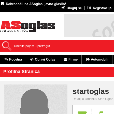
Dobrodošli na ASoglas, javno glasilo!
Uloguj se
Registracija
Pocetna
Objavi Oglas
Firme
Automobili
Profilna Stranica
startoglas
Detalji o korisniku Start Oglas