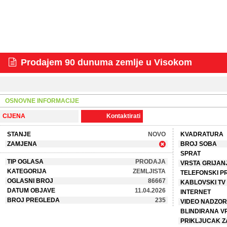
Prodajem 90 dunuma zemlje u Visokom
OSNOVNE INFORMACIJE
CIJENA
Kontaktirati
STANJE
NOVO
KVADRATURA
ZAMJENA
BROJ SOBA
SPRAT
TIP OGLASA
PRODAJA
VRSTA GRIJAN
KATEGORIJA
ZEMLJISTA
TELEFONSKI P
OGLASNI BROJ
86667
KABLOVSKI TV
DATUM OBJAVE
11.04.2026
INTERNET
BROJ PREGLEDA
235
VIDEO NADZOR
BLINDIRANA V
PRIKLJUCAK Z