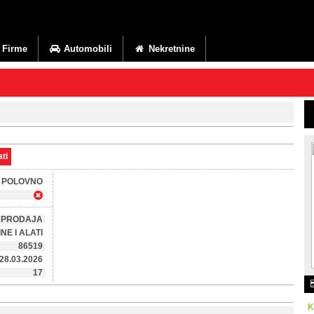
Firme
Automobili
Nekretnine
ti
POLOVNO
PRODAJA
NE I ALATI
86519
28.03.2026
17
K