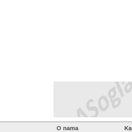
O nama
Ka