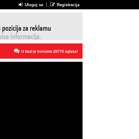
Uloguj se
Registracija
U bazi je trenutno 28770 oglasa!