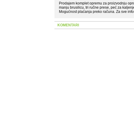
Prodajem komplet opremu za proizvodnju oprug
manju brusilicu, tri ručne prese, peć za kaljen
Mogućnost plaćanja preko računa. Za sve infor
KOMENTARI