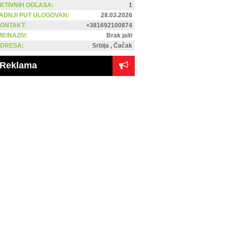
KTIVNIH OGLASA:
1
ADNJI PUT ULOGOVAN:
28.03.2026
ONTAKT:
+381692100874
ME/NAZIV:
Brak jaiti
DRESA:
Srbija , Čačak
Reklama