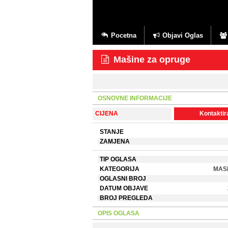
Pocetna
Objavi Oglas
Mašine za opruge
OSNOVNE INFORMACIJE
CIJENA
Kontaktira
STANJE
ZAMJENA
TIP OGLASA
KATEGORIJA
MASI
OGLASNI BROJ
DATUM OBJAVE
BROJ PREGLEDA
OPIS OGLASA