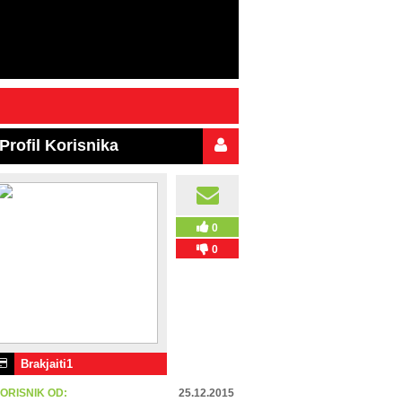
Profil Korisnika
0
0
Brakjaiti1
ORISNIK OD:
25.12.2015