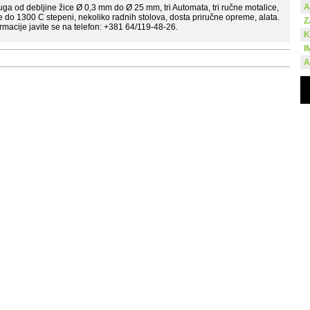
A
a od debljine žice Ø 0,3 mm do Ø 25 mm, tri Automata, tri ručne motalice,
je do 1300 C stepeni, nekoliko radnih stolova, dosta priručne opreme, alata.
Z
macije javite se na telefon: +381 64/119-48-26.
K
I
A