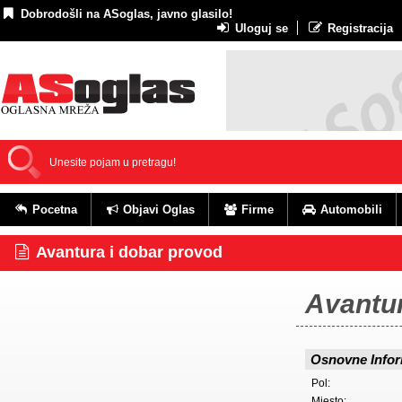
Dobrodošli na ASoglas, javno glasilo!
Uloguj se
Registracija
Pocetna
Objavi Oglas
Firme
Automobili
Avantura i dobar provod
Avantur
Osnovne Infor
Pol:
Mjesto: