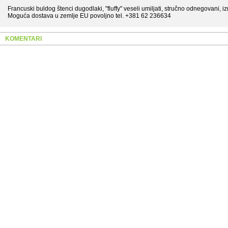
Francuski buldog štenci dugodlaki, "fluffy" veseli umiljati, stručno odnegovani, 
Moguća dostava u zemlje EU povoljno tel. +381 62 236634
KOMENTARI