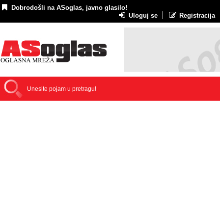
Dobrodošli na ASoglas, javno glasilo!
Uloguj se
Registracija