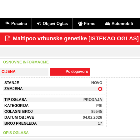
Pocetna
Objavi Oglas
Firme
Automobili
Maltipoo vrhunske genetike [ISTEKAO OGLAS]
OSNOVNE INFORMACIJE
CIJENA
Po dogovoru
STANJE
NOVO
ZAMJENA
TIP OGLASA
PRODAJA
KATEGORIJA
PSI
OGLASNI BROJ
85545
DATUM OBJAVE
04.02.2026
BROJ PREGLEDA
17
OPIS OGLASA