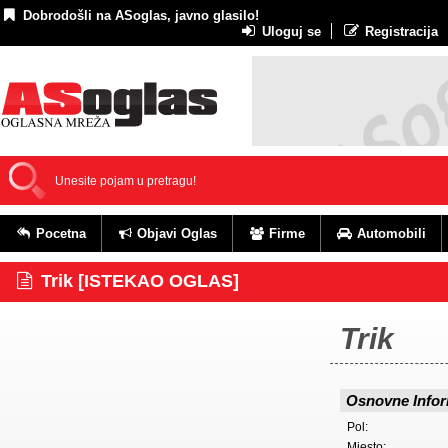
Dobrodošli na ASoglas, javno glasilo!
Uloguj se
Registracija
Pocetna
Objavi Oglas
Firme
Automobili
Trik [ISTEKAO OGLAS]
Trik
Osnovne Infor
Pol:
Mjesto: