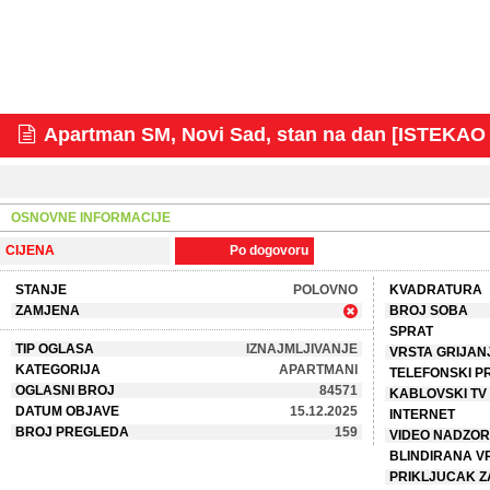
Apartman SM, Novi Sad, stan na dan [ISTEKA
OSNOVNE INFORMACIJE
CIJENA
Po dogovoru
STANJE
POLOVNO
KVADRATURA
ZAMJENA
BROJ SOBA
SPRAT
TIP OGLASA
IZNAJMLJIVANJE
VRSTA GRIJAN
KATEGORIJA
APARTMANI
TELEFONSKI P
OGLASNI BROJ
84571
KABLOVSKI TV
DATUM OBJAVE
15.12.2025
INTERNET
BROJ PREGLEDA
159
VIDEO NADZOR
BLINDIRANA V
PRIKLJUCAK Z