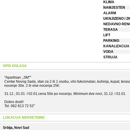
KLIMA
NAMJESTEN
ALARM
UKNJIZENO / Z
NEDAVNO REN
TERASA
LIFT
PARKING
KANALIZACIJA
VODA
STRUJA
OPIS OGLASA
"Apartman ,,SM""
Centar Novog Sada, stan za 2 ili 1 osobu, vrlo fukcionalan, kuhinja, kupat, terasa, k
nocenje 30e. 2 ili vise nocenja 25€.
31.12., 01.01. I 02.01.cena 50e po nocenju. Minimum dve noci, 31.12. i 01.01.
Dobro dosli!
Tel. 062 813 72 52"
LOKACIJA NEKRETNINE
Srbija, Novi Sad