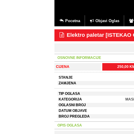
Pocetna
Objavi Oglas
Elektro paletar [ISTEKAO
OSNOVNE INFORMACIJE
CIJENA
250,00 K
STANJE
ZAMJENA
TIP OGLASA
KATEGORIJA
MASI
OGLASNI BROJ
DATUM OBJAVE
BROJ PREGLEDA
OPIS OGLASA