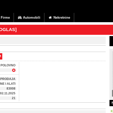
Firme
Automobili
Nekretnine
 OGLAS]
M
POLOVNO
PRODAJA
NE I ALATI
83008
02.11.2025
21
K