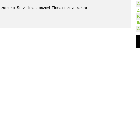
A
se zamene. Servis ima u pazovi. Firma se zove kantar
Z
K
I
A