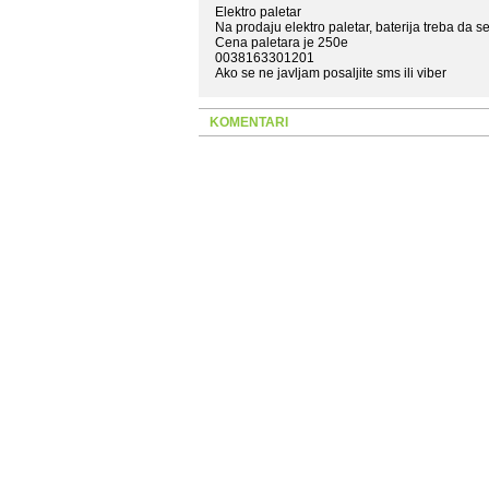
Elektro paletar
Na prodaju elektro paletar, baterija treba da 
Cena paletara je 250e
0038163301201
Ako se ne javljam posaljite sms ili viber
KOMENTARI