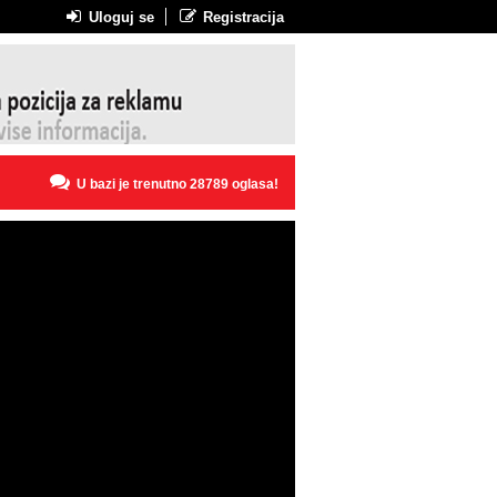
Uloguj se
Registracija
U bazi je trenutno 28789 oglasa!