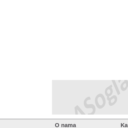
O nama
Ka