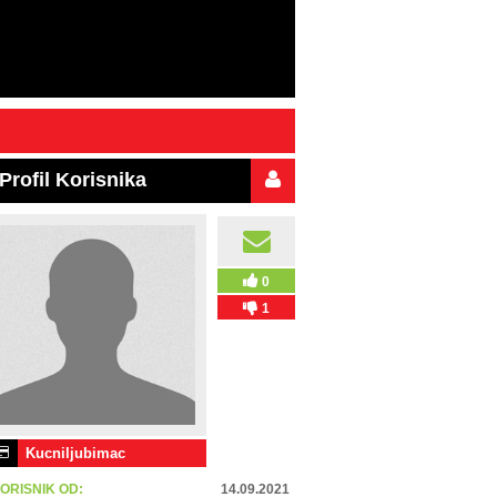
Profil Korisnika
0
1
Kucniljubimac
ORISNIK OD:
14.09.2021