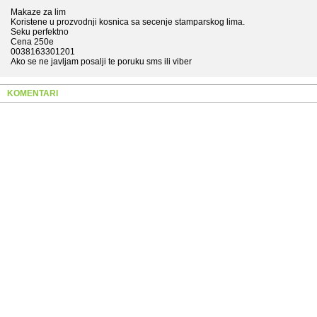
Makaze za lim
Koristene u prozvodnji kosnica sa secenje stamparskog lima.
Seku perfektno
Cena 250e
0038163301201
Ako se ne javljam posalji te poruku sms ili viber
KOMENTARI