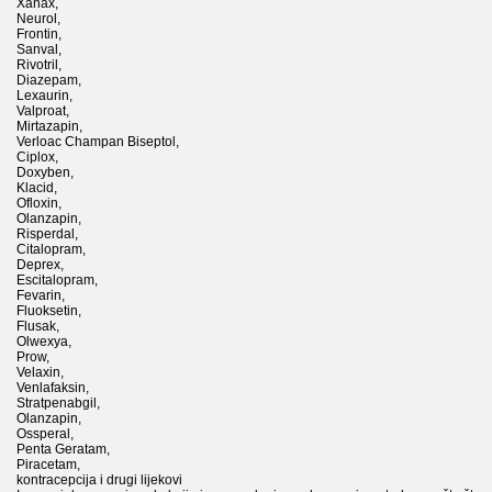
Xanax,
Neurol,
Frontin,
Sanval,
Rivotril,
Diazepam,
Lexaurin,
Valproat,
Mirtazapin,
Verloac Champan Biseptol,
Ciplox,
Doxyben,
Klacid,
Ofloxin,
Olanzapin,
Risperdal,
Citalopram,
Deprex,
Escitalopram,
Fevarin,
Fluoksetin,
Flusak,
Olwexya,
Prow,
Velaxin,
Venlafaksin,
Stratpenabgil,
Olanzapin,
Ossperal,
Penta Geratam,
Piracetam,
kontracepcija i drugi lijekovi