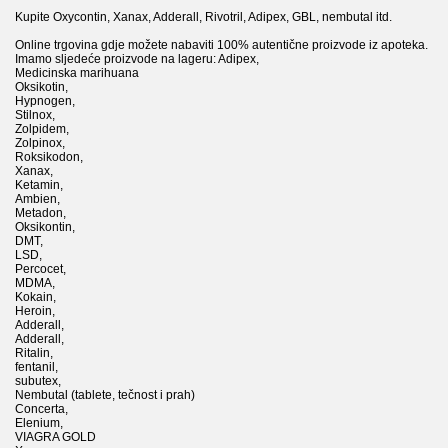
Kupite Oxycontin, Xanax, Adderall, Rivotril, Adipex, GBL, nembutal itd.
Online trgovina gdje možete nabaviti 100% autentične proizvode iz apoteka.
Imamo sljedeće proizvode na lageru: Adipex,
Medicinska marihuana
Oksikotin,
Hypnogen,
Stilnox,
Zolpidem,
Zolpinox,
Roksikodon,
Xanax,
Ketamin,
Ambien,
Metadon,
Oksikontin,
DMT,
LSD,
Percocet,
MDMA,
Kokain,
Heroin,
Adderall,
Adderall,
Ritalin,
fentanil,
subutex,
Nembutal (tablete, tečnost i prah)
Concerta,
Elenium,
VIAGRA GOLD