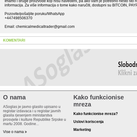
Imamo i druge proizvode koji nisu navedeni, pa ako vam je potrebno nešto što n
informacija. Za više informacija o tome kako naručiti, dostupni su BITCOIN, PAY
Pozovite/pošaljite poruku/WhatsApp
+447498506370
Email: chemicalmedicaltrader@gmail.com
KOMENTARI
O nama
Kako funkcionise
mreza
ASoglas je javno glasilo upisano u
registar izdavaca i u registar javnih
Kako funkcionise mreza?
glasila rjesenjem ministarstva
prosvjete i kulture Republike Srpske u
Uslovi koriscenja
martu 2008. Godine...
Marketing
Vise o nama