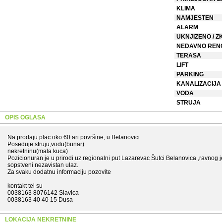
KLIMA
NAMJESTEN
ALARM
UKNJIZENO / Z
NEDAVNO REN
TERASA
LIFT
PARKING
KANALIZACIJA
VODA
STRUJA
OPIS OGLASA
Na prodaju plac oko 60 ari površine, u Belanovici
Poseduje struju,vodu(bunar)
nekretninu(mala kuca)
Pozicionuran je u prirodi uz regionalni put Lazarevac Šutci Belanovica ,ravnog 
sopstveni nezavistan ulaz.
Za svaku dodatnu informaciju pozovite
kontakt tel su
0038163 8076142 Slavica
0038163 40 40 15 Dusa
LOKACIJA NEKRETNINE