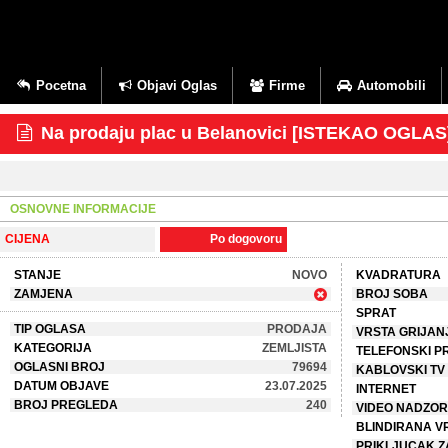
Pocetna
Objavi Oglas
Firme
Automobili
Na prodaju plac u Belanovici [ISTEKAO OGLAS
OSNOVNE INFORMACIJE
CIJENA
Po dogovoru
STANJE
NOVO
KVADRATURA
ZAMJENA
BROJ SOBA
SPRAT
TIP OGLASA
PRODAJA
VRSTA GRIJAN
KATEGORIJA
ZEMLJISTA
TELEFONSKI P
OGLASNI BROJ
79694
KABLOVSKI TV
DATUM OBJAVE
23.07.2025
INTERNET
BROJ PREGLEDA
240
VIDEO NADZOR
BLINDIRANA V
PRIKLJUCAK Z