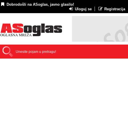
Dobrodošli na ASoglas, javno glasilo!
Uloguj se
Registracija