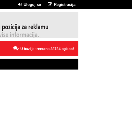
Uloguj se
Registracija
U bazi je trenutno 28784 oglasa!