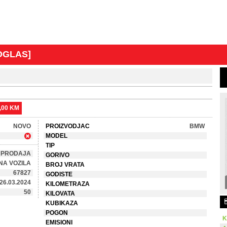
 OGLAS]
0,00 KM
NOVO
PROIZVODJAC
BMW
MODEL
TIP
PRODAJA
GORIVO
NA VOZILA
BROJ VRATA
67827
GODISTE
26.03.2024
KILOMETRAZA
50
KILOVATA
KUBIKAZA
POGON
K
EMISIONI