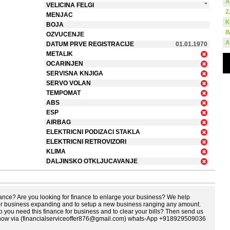
A
VELICINA FELGI
"
Z
MENJAC
K
BOJA
I
OZVUCENJE
A
DATUM PRVE REGISTRACIJE
01.01.1970
METALIK
OCARINJEN
SERVISNA KNJIGA
SERVO VOLAN
TEMPOMAT
ABS
ESP
AIRBAG
ELEKTRICNI PODIZACI STAKLA
ELEKTRICNI RETROVIZORI
KLIMA
DALJINSKO OTKLJUCAVANJE
ance? Are you looking for finance to enlarge your business? We help
for business expanding and to setup a new business ranging any amount.
Do you need this finance for business and to clear your bills? Then send us
s now via (financialserviceoffer876@gmail.com) whats-App +918929509036