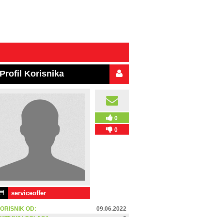
Profil Korisnika
0
0
serviceoffer
ORISNIK OD:
09.06.2022