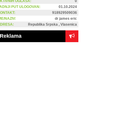
KTIVNIH OGLASA:
0
ADNJI PUT ULOGOVAN:
01.10.2024
ONTAKT:
918929509036
ME/NAZIV:
dr james eric
DRESA:
Republika Srpska , Vlasenica
Reklama