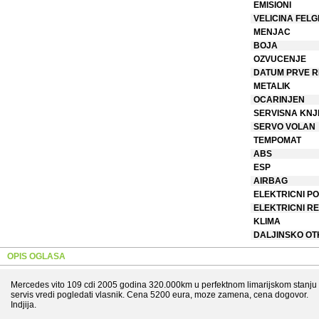
EMISIONI
VELICINA FELG
MENJAC
BOJA
OZVUCENJE
DATUM PRVE R
METALIK
OCARINJEN
SERVISNA KNJ
SERVO VOLAN
TEMPOMAT
ABS
ESP
AIRBAG
ELEKTRICNI PO
ELEKTRICNI R
KLIMA
DALJINSKO O
OPIS OGLASA
Mercedes vito 109 cdi 2005 godina 320.000km u perfektnom limarijskom stanju 
servis vredi pogledati vlasnik. Cena 5200 eura, moze zamena, cena dogovor.
Indjija.