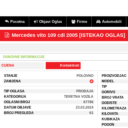
Pocetna
Objavi Oglas
Firme
Automobili
Mercedes vito 109 cdi 2005 [ISTEKAO OGLAS]
OSNOVNE INFORMACIJE
CIJENA
Kontaktirati
STANJE
POLOVNO
PROIZVODJAC
ZAMJENA
MODEL
TIP
TIP OGLASA
PRODAJA
GORIVO
KATEGORIJA
TERETNA VOZILA
BROJ VRATA
OGLASNI BROJ
67786
GODISTE
DATUM OBJAVE
23.03.2024
KILOMETRAZA
BROJ PREGLEDA
61
KILOVATA
KUBIKAZA
POGON