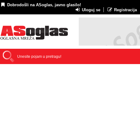
Dobrodošli na ASoglas, javno glasilo!
Uloguj se
Registracija