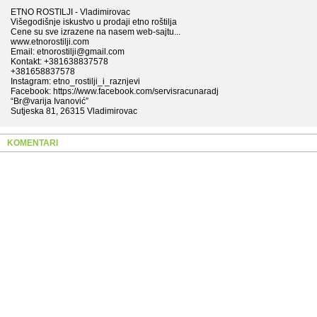
ETNO ROSTILJI - Vladimirovac
Višegodišnje iskustvo u prodaji etno roštilja
Cene su sve izrazene na nasem web-sajtu...
www.etnorostilji.com
Email: etnorostilji@gmail.com
Kontakt: +381638837578
+381658837578
Instagram: etno_rostilji_i_raznjevi
Facebook: https://www.facebook.com/servisracunaradj
“Br@varija Ivanović”
Sutjeska 81, 26315 Vladimirovac
KOMENTARI