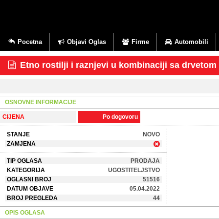
Pocetna
Objavi Oglas
Firme
Automobili
Etno rostilji i raznjevi u kombinaciji sa drve
OSNOVNE INFORMACIJE
CIJENA
Po dogovoru
STANJE
NOVO
ZAMJENA
TIP OGLASA
PRODAJA
KATEGORIJA
UGOSTITELJSTVO
OGLASNI BROJ
51516
DATUM OBJAVE
05.04.2022
BROJ PREGLEDA
44
OPIS OGLASA