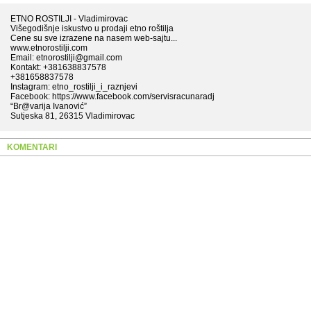
ETNO ROSTILJI - Vladimirovac
Višegodišnje iskustvo u prodaji etno roštilja
Cene su sve izrazene na nasem web-sajtu...
www.etnorostilji.com
Email: etnorostilji@gmail.com
Kontakt: +381638837578
+381658837578
Instagram: etno_rostilji_i_raznjevi
Facebook: https://www.facebook.com/servisracunaradj
“Br@varija Ivanović”
Sutjeska 81, 26315 Vladimirovac
KOMENTARI