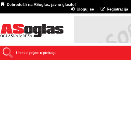
Dobrodošli na ASoglas, javno glasilo!
Uloguj se
Registracija