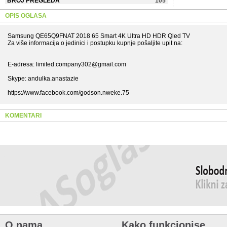
BROJ PREGLEDA
105
OPIS OGLASA
Samsung QE65Q9FNAT 2018 65 Smart 4K Ultra HD HDR Qled TV
Za više informacija o jedinici i postupku kupnje pošaljite upit na:
E-adresa: limited.company302@gmail.com
Skype: andulka.anastazie
https://www.facebook.com/godson.nweke.75
KOMENTARI
O nama
Kako funkcionise