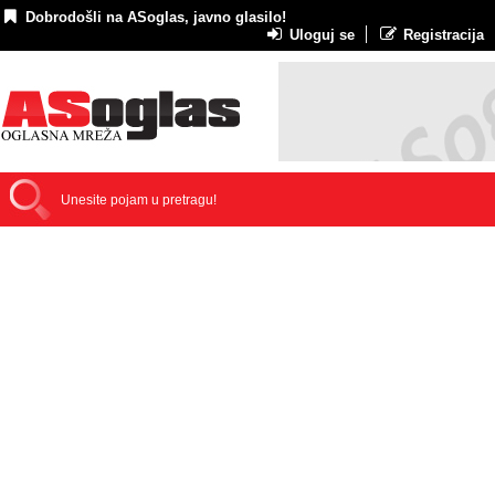
Dobrodošli na ASoglas, javno glasilo!
Uloguj se
Registracija