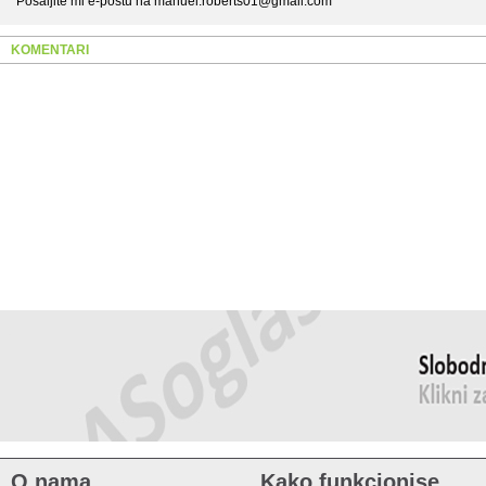
Pošaljite mi e-poštu na manuel.roberts01@gmail.com
KOMENTARI
O nama
Kako funkcionise