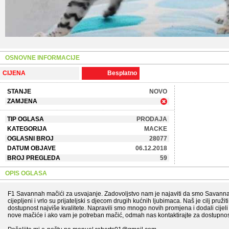
OSNOVNE INFORMACIJE
CIJENA
Besplatno
STANJE
NOVO
ZAMJENA
TIP OGLASA
PRODAJA
KATEGORIJA
MACKE
OGLASNI BROJ
28077
DATUM OBJAVE
06.12.2018
BROJ PREGLEDA
59
OPIS OGLASA
F1 Savannah mačići za usvajanje. Zadovoljstvo nam je najaviti da smo Savanna
cijepljeni i vrlo su prijateljski s djecom drugih kućnih ljubimaca. Naš je cilj pruž
dostupnost najviše kvalitete. Napravili smo mnogo novih promjena i dodali cijel
nove mačiće i ako vam je potreban mačić, odmah nas kontaktirajte za dostupnos