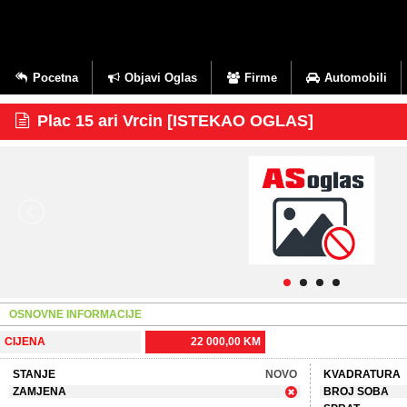
Pocetna
Objavi Oglas
Firme
Automobili
Plac 15 ari Vrcin [ISTEKAO OGLAS]
OSNOVNE INFORMACIJE
CIJENA
22 000,00 KM
STANJE
NOVO
KVADRATURA
ZAMJENA
BROJ SOBA