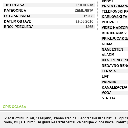
SPRAT
TIP OGLASA
PRODAJA
VRSTA GRIJAN
KATEGORIJA
ZEMLJISTA
TELEFONSKI P
OGLASNI BROJ
15208
KABLOVSKI TV
DATUM OBJAVE
29.08.2016
INTERNET
BROJ PREGLEDA
1365
VIDEO NADZOR
BLINDIRANA V
PRIKLJUCAK Z
KLIMA
NAMJESTEN
ALARM
UKNJIZENO / Z
NEDAVNO REN
TERASA
LIFT
PARKING
KANALIZACIJA
VODA
STRUJA
OPIS OGLASA
Plac u vrcinu 15 ari, naseljeno, urbana sredina, Beogradska ulica blizu autoputa,
voda, struja. U blizini se gradi Ikea trzni centar. Za ozbiljne kupce moze i korek