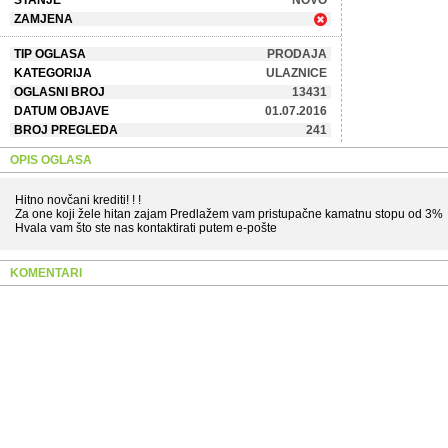
STANJE
NOVO
ZAMJENA
TIP OGLASA
PRODAJA
KATEGORIJA
ULAZNICE
OGLASNI BROJ
13431
DATUM OBJAVE
01.07.2016
BROJ PREGLEDA
241
OPIS OGLASA
Hitno novčani krediti! ! !
Za one koji žele hitan zajam Predlažem vam pristupačne kamatnu stopu od 3%
Hvala vam što ste nas kontaktirati putem e-pošte
KOMENTARI